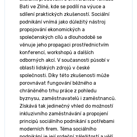
Bati ve Zlíně, kde se podílí na výuce a
sdílení praktických zkušeností. Sociální
podnikání vnímá jako důležitý nástroj
propojování ekonomických a
společenských cílů a dlouhodobě se
věnuje jeho propagaci prostřednictvím
konferencí, workshopů a dalších
odborných akcí. V současnosti působí v
oblasti lidských zdrojů v české
společnosti. Díky této zkušenosti může
porovnávat fungování běžného a
chráněného trhu práce z pohledu
byznysu, zaměstnavatelů i zaměstnanců.
Získává tak jedinečný vhled do možností
inkluzivního zaměstnávání a propojení
principů sociálního podnikání s potřebami
moderních firem. Téma sociálního
podnikání je její srdeční záležitostí a věří,