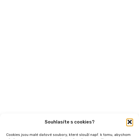
Financování
Mohlo by vás zajímat
Aktuality
Semináře
Články
Videa
Podcasty
Publikace
Souhlasíte s cookies?
Cookies jsou malé datové soubory, které slouží např. k tomu, abychom