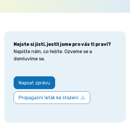
Nejste si jistí, jestli jsme pro vás ti praví?
Napište nám, co řešíte. Ozveme se a
domluvíme se.
Napsat zprávu
Propagační leták ke stažení