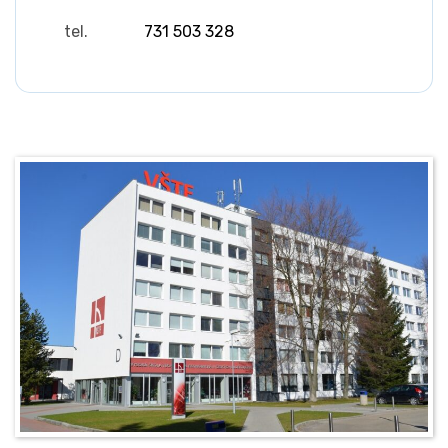
tel.
731 503 328