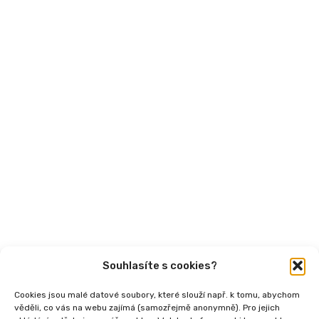
Financování
Mohlo by vás zajímat
Aktuality
Semináře
Články
Videa
Podcasty
Publikace
Souhlasíte s cookies?
Cookies jsou malé datové soubory, které slouží např. k tomu, abychom
věděli, co vás na webu zajímá (samozřejmě anonymně). Pro jejich