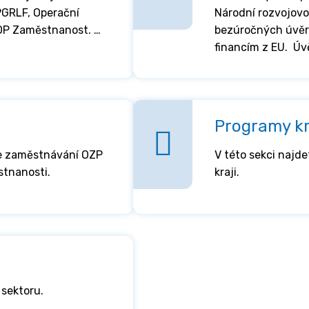
 PGRLF, Operační
Národní rozvojovo
OP Zaměstnanost. …
bezúročných úvěrů
financím z EU. Úv
Programy kr
ře zaměstnávání OZP
V této sekci najd
stnanosti.
kraji.
sektoru.