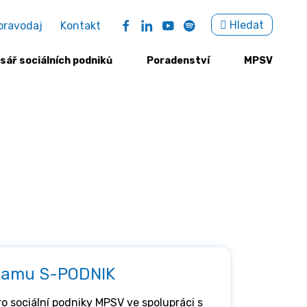
Sea
Hledat
pravodaj
Kontakt
for:
sář sociálních podniků
Poradenství
MPSV
gramu S-PODNIK
o sociální podniky MPSV ve spolupráci s