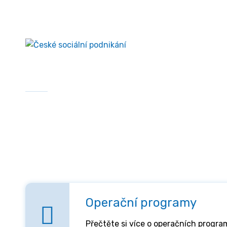
Přejít
České sociální podnikání
k
obsahu
Domů
»
Financování
Financování
Operační programy
Přečtěte si více o operačních progra