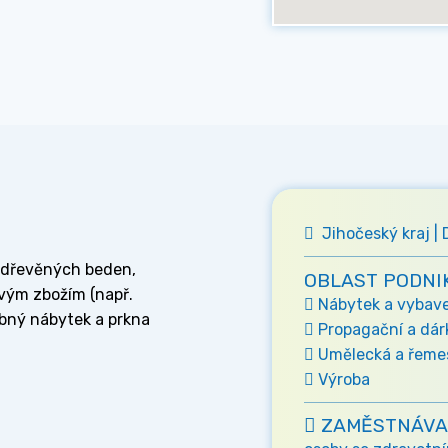
Jihočeský kraj | 
u dřevěných beden,
OBLAST PODNI
ovým zbožím (např.
Nábytek a vybaven
obný nábytek a prkna
Propagační a dá
Umělecká a řemes
Výroba
ZAMĚSTNÁVA