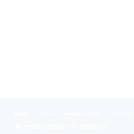
Přejít
České sociální podnikání
k
obsahu
Domů
»
Adresář sociálních podniků
»
Truhlářská 
Adresář sociálních podniků