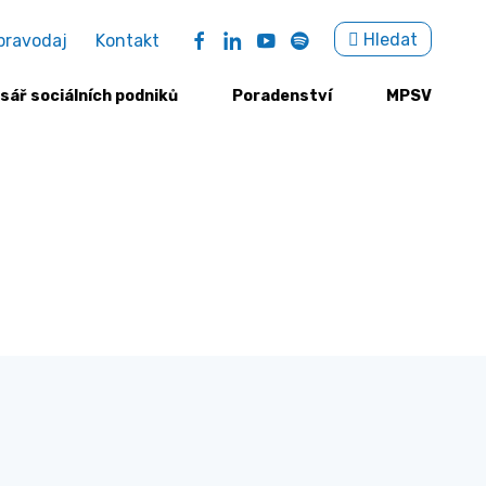
Sea
Hledat
pravodaj
Kontakt
for:
sář sociálních podniků
Poradenství
MPSV