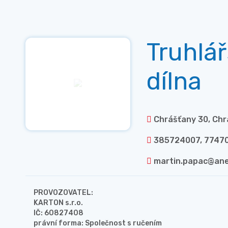
Truhlá
dílna
Chrášťany 30, Ch
385724007, 7747
martin.papac@ane
PROVOZOVATEL:
KARTON s.r.o.
IČ: 60827408
právní forma: Společnost s ručením