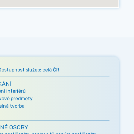
Dostupnost služeb: celá ČR
KÁNÍ
í interiérů
rkové předměty
lná tvorba
NÉ OSOBY