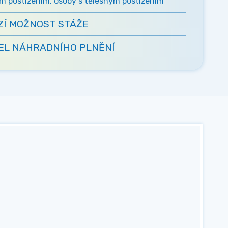
m postižením, osoby s tělesným postižením
ZÍ MOŽNOST STÁŽE
L NÁHRADNÍHO PLNĚNÍ