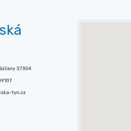
řská
rášťany 37304
09107
zka-tyn.cz