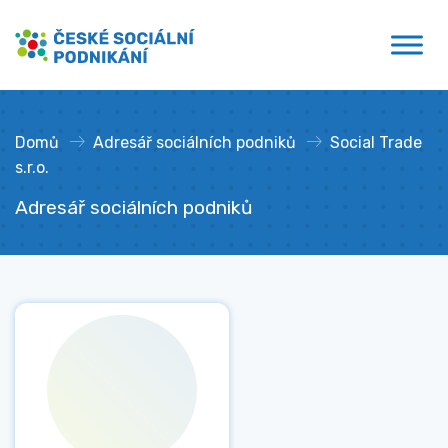
Přejít
České sociální podnikání
k
obsahu
Domů
»
Adresář sociálních podniků
»
Social Trade
s.r.o.
Adresář sociálních podniků