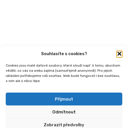
Videa
Podcasty
Publikace
Souhlasíte s cookies?
Cookies jsou malé datové soubory, které slouží např. k tomu, abychom
věděli, co vás na webu zajímá (samozřejmě anonymně). Pro jejich
ukládání potřebujeme váš souhlas. Web bude fungovat i bez souhlasu,
s ním ale o něco lépe.
Copyright
2026 © Ministerstvo práce a sociálních
věcí, Institut sociálního podnikání a rozvoj osvěty v
souvislosti s novou legislativou (InSPIRO), registrační
Přijmout
číslo - CZ.03.02.02/00/25_110/0006350.
Odmítnout
Zobrazit předvolby