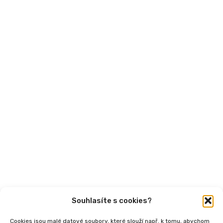
MPSV
Financování
Mohlo by vás zajímat
Aktuality
Semináře
Články
Videa
Podcasty
Publikace
Souhlasíte s cookies?
Cookies jsou malé datové soubory, které slouží např. k tomu, abychom