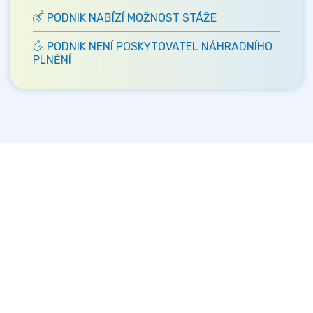
PODNIK NABÍZÍ MOŽNOST STÁŽE
PODNIK NENÍ POSKYTOVATEL NÁHRADNÍHO
PLNĚNÍ
Kontakt
Ministerstvo práce a sociálních věcí
Oddělení integrace na trh práce
Karlovo náměstí 1359/1, Praha 2
Projekt Institut sociálního podnikání a rozvoj
osvěty v souvislosti s novou legislativou