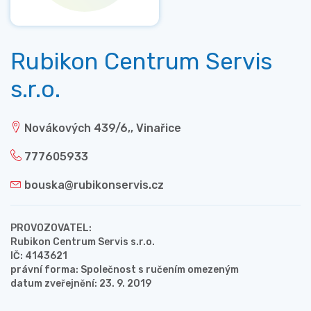
Rubikon Centrum Servis
s.r.o.
Novákových 439/6,, Vinařice
777605933
bouska@rubikonservis.cz
PROVOZOVATEL:
Rubikon Centrum Servis s.r.o.
IČ: 4143621
právní forma: Společnost s ručením omezeným
datum zveřejnění: 23. 9. 2019