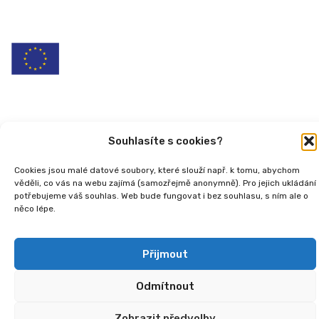
Copyright
2026 © Ministerstvo práce a sociálních
věcí, Institut sociálního podnikání a rozvoj osvěty v
souvislosti s novou legislativou (InSPIRO), registrační
Souhlasíte s cookies?
číslo - CZ.03.02.02/00/25_110/0006350.
Cookies jsou malé datové soubory, které slouží např. k tomu, abychom
věděli, co vás na webu zajímá (samozřejmě anonymně). Pro jejich ukládání
potřebujeme váš souhlas. Web bude fungovat i bez souhlasu, s ním ale o
něco lépe.
Přijmout
Odmítnout
Zobrazit předvolby