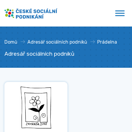
Přejít
České sociální podnikání
k
obsahu
Domů
»
Adresář sociálních podniků
»
Prádelna
Adresář sociálních podniků