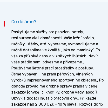
Co děláme?
Poskytujeme služby pro penzion, hotely,
restaurace ale i domácnosti. Vaše ložní prádlo,
ručníky, utěrky, atd. vypereme, vymandlujeme a
ručně dožehlíme ve kvalitě „jako od maminky“. To
vše za příznivé ceny a v krátkých lhůtách. Navíc
vaše prádlo sami odvezme a přivezeme.,
Používáme šetrné prací prostředky a postupy.
Jsme vybaveni i na praní péřových, vlněných
výrobků impregnovaného sportovního oblečení., Po
dohodě provádíme drobné opravy prádla v ceně
zakázky (chybějící knoflíky, drobné vady, apod.).,
Obvyklá dodací lhůta 3 pracovní dny., Při každé
zakázce nad 2.000 CZK – 10 % sleva., Rozvoz do 15