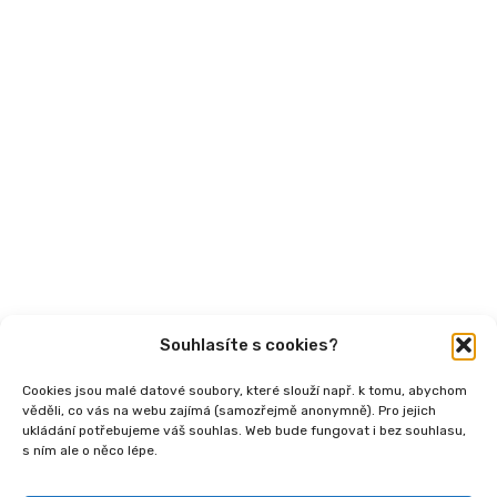
Aktuality
Semináře
Články
Videa
Podcasty
Publikace
Souhlasíte s cookies?
Cookies jsou malé datové soubory, které slouží např. k tomu, abychom
věděli, co vás na webu zajímá (samozřejmě anonymně). Pro jejich
ukládání potřebujeme váš souhlas. Web bude fungovat i bez souhlasu,
s ním ale o něco lépe.
Copyright
2026 © Ministerstvo práce a sociálních
věcí, Institut sociálního podnikání a rozvoj osvěty v