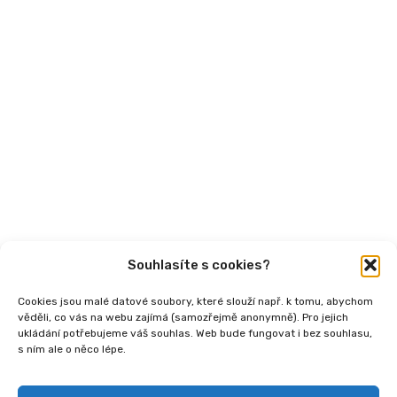
Aktuality
Semináře
Články
Videa
Podcasty
Publikace
Souhlasíte s cookies?
Cookies jsou malé datové soubory, které slouží např. k tomu, abychom
věděli, co vás na webu zajímá (samozřejmě anonymně). Pro jejich
ukládání potřebujeme váš souhlas. Web bude fungovat i bez souhlasu,
s ním ale o něco lépe.
Copyright
2026 © Ministerstvo práce a sociálních
věcí, Institut sociálního podnikání a rozvoj osvěty v