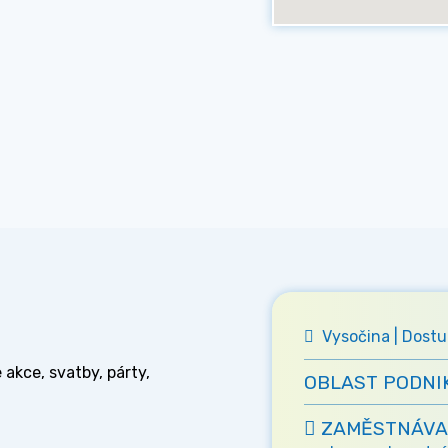
Vysočina | Dostu
 akce, svatby, párty,
OBLAST PODNI
ZAMĚSTNÁVA