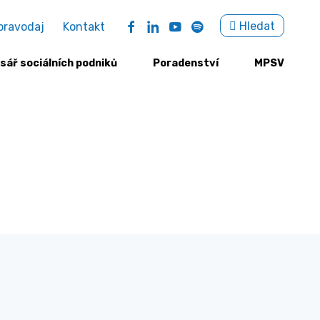
Sea
Hledat
pravodaj
Kontakt
for:
sář sociálních podniků
Poradenství
MPSV