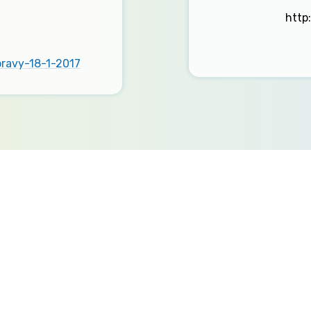
http
ravy-18-1-2017
Užitečné odkazy
Sociální podnikání
Poradenství
MPSV