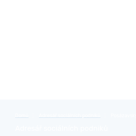
Přejít
České sociální podnikání
k
obsahu
Domů
»
Adresář sociálních podniků
»
Posázavský
Adresář sociálních podniků