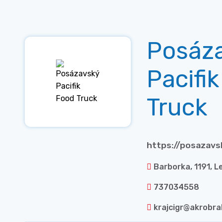
Posáz
Pacifi
Truck
https://posazavs
Barborka, 1191, 
737034558
krajcigr@akrobra