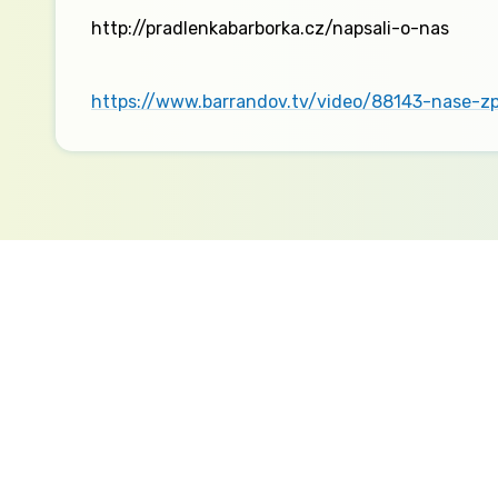
http://pradlenkabarborka.cz/napsali-o-nas
https://www.barrandov.tv/video/88143-nase-zp
Kontakt
Ministerstvo práce a sociálních věcí
Oddělení integrace na trh práce
Karlovo náměstí 1359/1, Praha 2