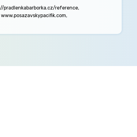
://pradlenkabarborka.cz/reference,
www.posazavskypacifik.com,
Mohlo by vás zajímat
Aktuality
Semináře
Články