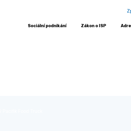
Z
Sociální podnikání
Zákon o ISP
Adre
 Pacifik Food Truck