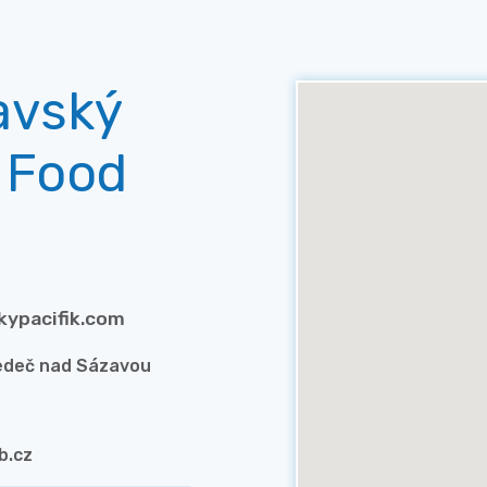
avský
k Food
kypacifik.com
Ledeč nad Sázavou
b.cz