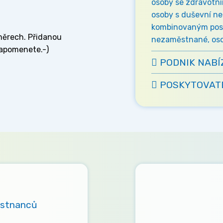
osoby se zdravotní
osoby s duševní ne
kombinovaným post
měrech. Přidanou
nezaměstnané, osob
zapomenete.-)
PODNIK NABÍ
POSKYTOVATE
ěstnanců