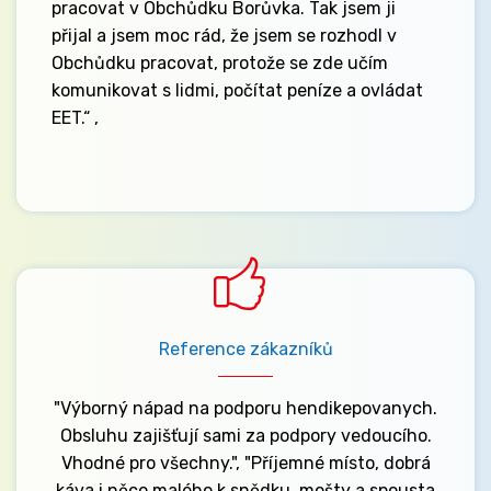
pracovat v Obchůdku Borůvka. Tak jsem ji
přijal a jsem moc rád, že jsem se rozhodl v
Obchůdku pracovat, protože se zde učím
komunikovat s lidmi, počítat peníze a ovládat
EET.“ ,
Reference zákazníků
"Výborný nápad na podporu hendikepovanych.
Obsluhu zajišťují sami za podpory vedoucího.
Vhodné pro všechny.", "Příjemné místo, dobrá
káva i něco malého k snědku, mošty a spousta