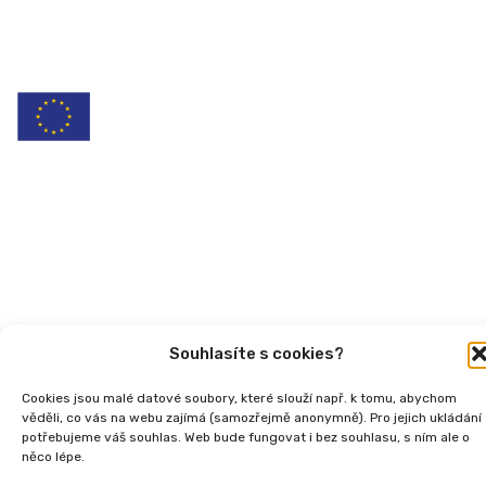
Copyright
2026 © Ministerstvo práce a sociálních
věcí, Institut sociálního podnikání a rozvoj osvěty v
souvislosti s novou legislativou (InSPIRO), registrační
číslo - CZ.03.02.02/00/25_110/0006350.
Souhlasíte s cookies?
Cookies jsou malé datové soubory, které slouží např. k tomu, abychom
věděli, co vás na webu zajímá (samozřejmě anonymně). Pro jejich ukládání
potřebujeme váš souhlas. Web bude fungovat i bez souhlasu, s ním ale o
něco lépe.