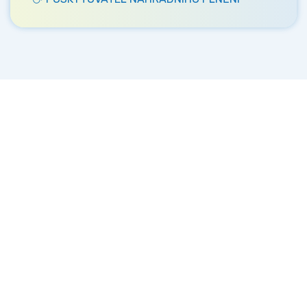
Kontakt
Ministerstvo práce a sociálních věcí
Oddělení integrace na trh práce
Karlovo náměstí 1359/1, Praha 2
Projekt Institut sociálního podnikání a rozvoj
osvěty v souvislosti s novou legislativou
(InSPIRO)
Kontaktní osoby: