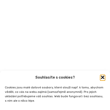
Aktuality
Semináře
Články
Videa
Podcasty
Publikace
Souhlasíte s cookies?
Cookies jsou malé datové soubory, které slouží např. k tomu, abychom
věděli, co vás na webu zajímá (samozřejmě anonymně). Pro jejich
ukládání potřebujeme váš souhlas. Web bude fungovat i bez souhlasu,
s ním ale o něco lépe.
Copyright
2026 © Ministerstvo práce a sociálních
věcí, Institut sociálního podnikání a rozvoj osvěty v