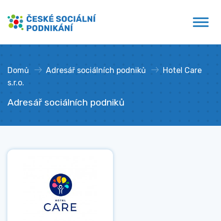
Přejít
České sociální podnikání
k
obsahu
Domů
»
Adresář sociálních podniků
»
Hotel Care
s.r.o.
Adresář sociálních podniků