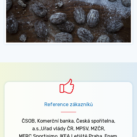
Reference zákazníků
ČSOB, Komerční banka, Česká spořitelna,
a.s.,Uřad vlády ČR, MPSV, MZČR,
MERC,Sportisimo, IKEA,Letiště Praha, Epam,