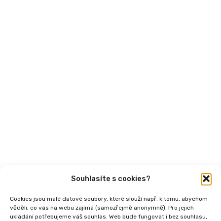
Mohlo by vás zajímat
Aktuality
Semináře
Články
Videa
Podcasty
Publikace
Souhlasíte s cookies?
Cookies jsou malé datové soubory, které slouží např. k tomu, abychom
věděli, co vás na webu zajímá (samozřejmě anonymně). Pro jejich
ukládání potřebujeme váš souhlas. Web bude fungovat i bez souhlasu,