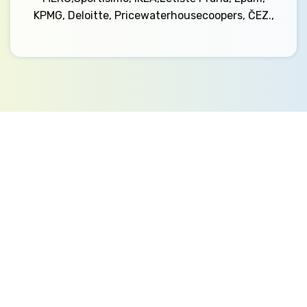
KPMG, Deloitte, Pricewaterhousecoopers, ČEZ.,
Kontakt
Ministerstvo práce a sociálních věcí
Oddělení integrace na trh práce
Karlovo náměstí 1359/1, Praha 2
Projekt Institut sociálního podnikání a rozvoj
osvěty v souvislosti s novou legislativou
(InSPIRO)