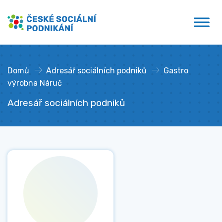
Přejít
České sociální podnikání
k
obsahu
Domů
»
Adresář sociálních podniků
»
Gastro
výrobna Náruč
Adresář sociálních podniků