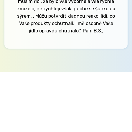
musím říci, že bylo vše výborné a vše rychle
zmizelo, nejrychleji však quiche se šunkou a
sýrem. , Můžu potvrdit kladnou reakci lidí, co
Vaše produkty ochutnali, i mě osobně Vaše
jídlo opravdu chutnalo.", Paní B.S.,
Kontakt
Ministerstvo práce a sociálních věcí
Oddělení integrace na trh práce
Karlovo náměstí 1359/1, Praha 2