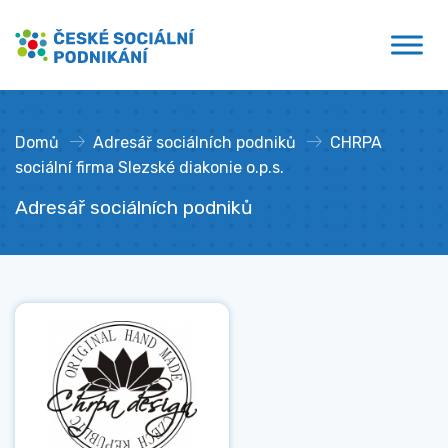
Přejít
České sociální podnikání
k
obsahu
Domů
»
Adresář sociálních podniků
»
CHRPA
sociální firma Slezské diakonie o.p.s.
Adresář sociálních podniků