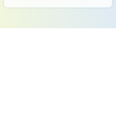
Kontakt
Ministerstvo práce a sociálních věcí
Oddělení integrace na trh práce
Karlovo náměstí 1359/1, Praha 2
Projekt Institut sociálního podnikání a rozvoj
osvěty v souvislosti s novou legislativou
(InSPIRO)
Kontaktní osoby: