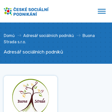
Přejít
České sociální podnikání
k
obsahu
Domů
»
Adresář sociálních podniků
»
Buona
Strada s.r.o.
Adresář sociálních podniků