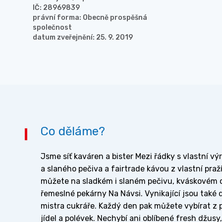
IČ: 28969839
právní forma: Obecně prospěšná
společnost
datum zveřejnění: 25. 9. 2019
Co děláme?
Jsme síť kaváren a bister Mezi řádky s vlastní v
a slaného pečiva a fairtrade kávou z vlastní praž
můžete na sladkém i slaném pečivu, kváskovém c
řemeslné pekárny Na Návsi. Vynikající jsou také
mistra cukráře. Každý den pak můžete vybírat z
jídel a polévek. Nechybí ani oblíbené fresh džus