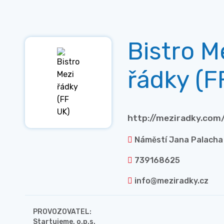
Bistro M
řádky (F
http://meziradky.com
Náměstí Jana Palacha 
739168625
info@meziradky.cz
PROVOZOVATEL:
Startujeme, o.p.s.