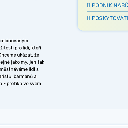
PODNIK NABÍ
POSKYTOVATE
kombinovaným
tosti pro lidi, kteří
 Chceme ukázat, že
tejně jako my, jen tak
aměstnáváme lidi s
ristů, barmanů a
ů - profíků ve svém