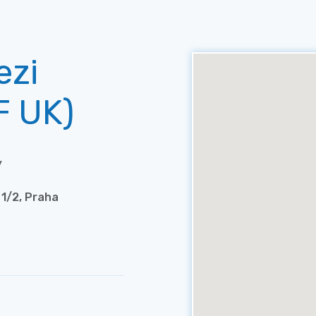
ezi
F UK)
/
1/2, Praha