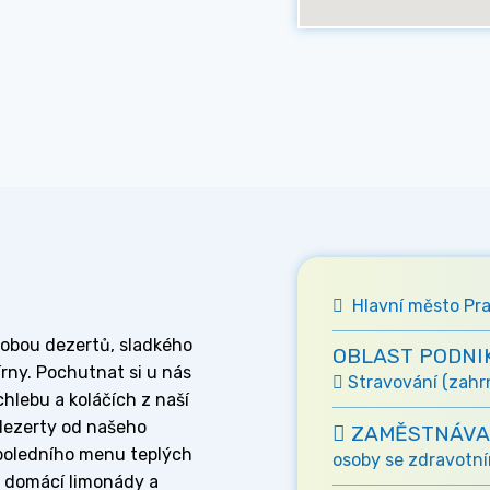
Hlavní město Pra
ýrobou dezertů, sladkého
OBLAST PODNI
írny. Pochutnat si u nás
Stravování (zahrnu
hlebu a koláčích z naší
 dezerty od našeho
ZAMĚSTNÁVA
 poledního menu teplých
osoby se zdravotní
y, domácí limonády a