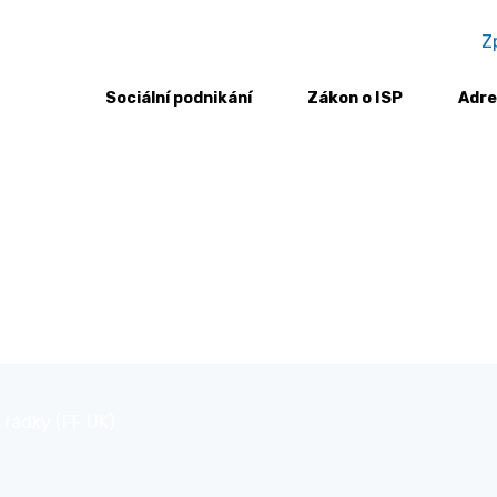
Z
Sociální podnikání
Zákon o ISP
Adre
 řádky (FF UK)