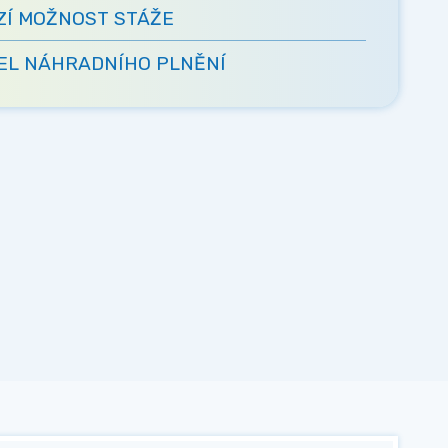
ZÍ MOŽNOST STÁŽE
L NÁHRADNÍHO PLNĚNÍ