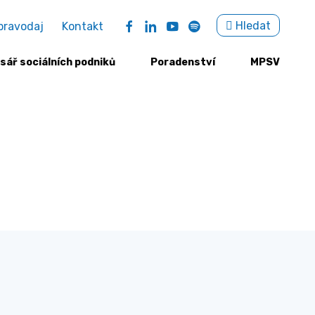
Sea
Hledat
pravodaj
Kontakt
for:
sář sociálních podniků
Poradenství
MPSV