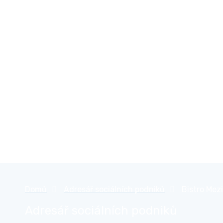
Přejít
České sociální podnikání
k
obsahu
Domů
»
Adresář sociálních podniků
»
Bistro Mezi
Adresář sociálních podniků