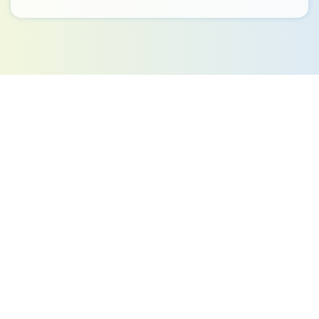
Kontakt
Ministerstvo práce a sociálních věcí
Oddělení integrace na trh práce
Karlovo náměstí 1359/1, Praha 2
Projekt Institut sociálního podnikání a rozvoj
osvěty v souvislosti s novou legislativou
(InSPIRO)
Kontaktní osoby: