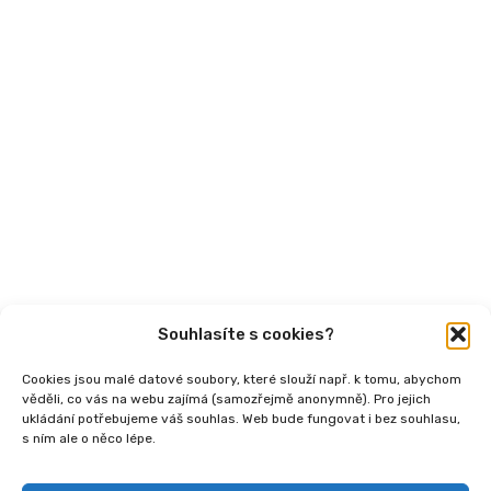
Aktuality
Semináře
Články
Videa
Podcasty
Publikace
Souhlasíte s cookies?
Cookies jsou malé datové soubory, které slouží např. k tomu, abychom
věděli, co vás na webu zajímá (samozřejmě anonymně). Pro jejich
ukládání potřebujeme váš souhlas. Web bude fungovat i bez souhlasu,
s ním ale o něco lépe.
Copyright
2026 © Ministerstvo práce a sociálních
věcí, Institut sociálního podnikání a rozvoj osvěty v