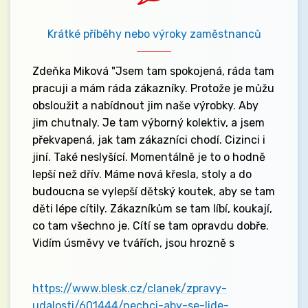
Krátké příběhy nebo výroky zaměstnanců
Zdeňka Miková "Jsem tam spokojená, ráda tam
pracuji a mám ráda zákazníky. Protože je můžu
obsloužit a nabídnout jim naše výrobky. Aby
jim chutnaly. Je tam výborný kolektiv, a jsem
překvapená, jak tam zákazníci chodí. Cizinci i
jiní. Také neslyšící. Momentálně je to o hodně
lepší než dřív. Máme nová křesla, stoly a do
budoucna se vylepší dětský koutek, aby se tam
děti lépe cítily. Zákazníkům se tam líbí, koukají,
co tam všechno je. Cítí se tam opravdu dobře.
Vidím úsměvy ve tvářích, jsou hrozně s
https://www.blesk.cz/clanek/zpravy-
udalosti/601444/nechci-aby-se-lide-