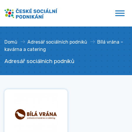
Přejít
České sociální podnikání
k
obsahu
Domů
»
Adresář sociálních podniků
»
Bílá vrána –
kavárna a catering
Adresář sociálních podniků