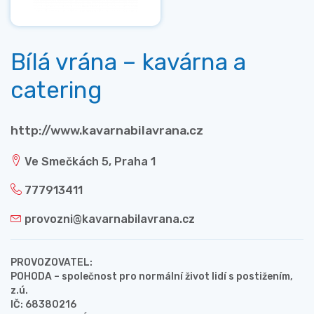
Bílá vrána – kavárna a
catering
http://www.kavarnabilavrana.cz
Ve Smečkách 5, Praha 1
777913411
provozni@kavarnabilavrana.cz
PROVOZOVATEL:
POHODA – společnost pro normální život lidí s postižením,
z.ú.
IČ: 68380216